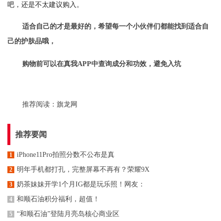
吧，还是不太建议购入。
适合自己的才是最好的，希望每一个小伙伴们都能找到适合自
己的护肤品哦，
购物前可以在真我APP中查询成分和功效，避免入坑
推荐阅读：
旗龙网
推荐要闻
iPhone11Pro拍照分数不公布是真
1
明年手机都打孔，完整屏幕不再有？荣耀9X
2
奶茶妹妹开学1个月IG都是玩乐照！网友：
3
和顺石油积分福利，超值！
4
“和顺石油”登陆月亮岛核心商业区
5