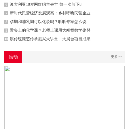
澳大利亚10岁网红绵羊去世 曾一次剪下8
6
新时代民营经济发展观察：乡村呼唤民营企业
7
孕期和哺乳期可以化妆吗？听听专家怎么说
8
舌尖上的化学课？老师上课用大闸蟹教学馋哭
9
溪传统漆艺传承振兴大讲堂、大展台项目成果
10
滚动
更多>>