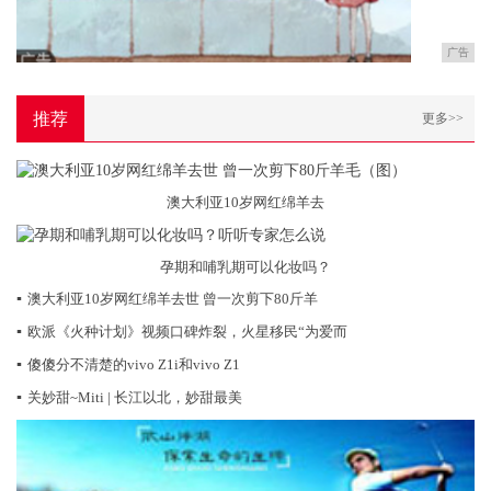
广告
推荐
更多>>
澳大利亚10岁网红绵羊去
孕期和哺乳期可以化妆吗？
▪
澳大利亚10岁网红绵羊去世 曾一次剪下80斤羊
▪
欧派《火种计划》视频口碑炸裂，火星移民“为爱而
▪
傻傻分不清楚的vivo Z1i和vivo Z1
▪
关妙甜~Miti | 长江以北，妙甜最美