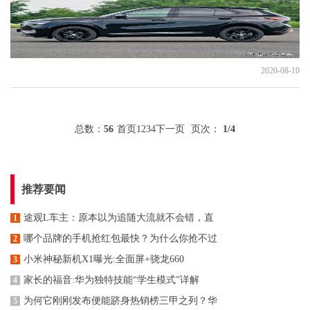
2020-08-10
总数：
56
首页
1
2
3
4
下一页
页次：
1
/4
推荐要闻
途观L车主：原本以为追随大流就不会错，直
1
哪个品牌的手机抢红包最快？为什么你抢不过
2
小米神秘新机X1曝光:全面屏+骁龙660
3
家长的福音:华为独特技能“学生模式”详解
4
为何它刚刚发布便能跻身热销榜三甲之列？华
5