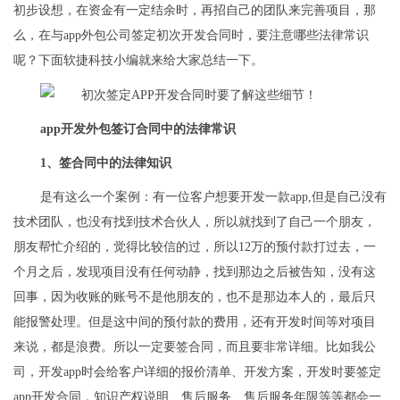
初步设想，在资金有一定结余时，再招自己的团队来完善项目，那
么，在与app外包公司签定初次开发合同时，要注意哪些法律常识
呢？下面软捷科技小编就来给大家总结一下。
app开发外包签订合同中的法律常识
1、签合同中的法律知识
是有这么一个案例：有一位客户想要开发一款app,但是自己没有
技术团队，也没有找到技术合伙人，所以就找到了自己一个朋友，
朋友帮忙介绍的，觉得比较信的过，所以12万的预付款打过去，一
个月之后，发现项目没有任何动静，找到那边之后被告知，没有这
回事，因为收账的账号不是他朋友的，也不是那边本人的，最后只
能报警处理。但是这中间的预付款的费用，还有开发时间等对项目
来说，都是浪费。所以一定要签合同，而且要非常详细。比如我公
司，开发app时会给客户详细的报价清单、开发方案，开发时要签定
app开发合同，知识产权说明、售后服务、售后服务年限等等都会一