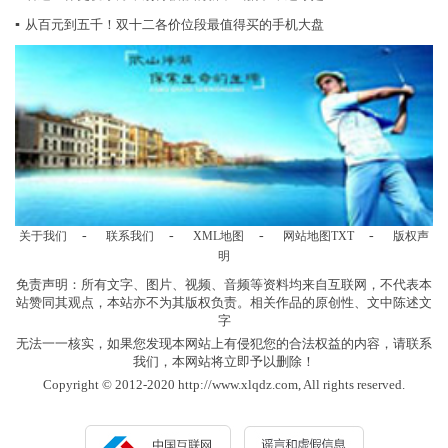
▪
从百元到五千！双十二各价位段最值得买的手机大盘
-
-
-
-
关于我们
联系我们
XML地图
网站地图
TXT
版权声
明
免责声明：所有文字、图片、视频、音频等资料均来自互联网，不代表本
站赞同其观点，本站亦不为其版权负责。相关作品的原创性、文中陈述文
字
无法一一核实，如果您发现本网站上有侵犯您的合法权益的内容，请联系
我们，本网站将立即予以删除！
Copyright © 2012-2020 http://www.xlqdz.com, All rights reserved.