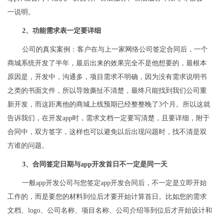
一说明。
2、功能需求表一定要详细
公司的真实案例：客户在与上一家网络公司签定合同后，一个
商城系统开发了半年，最后出来的效果完全不是他想要的，最根本
原因是，开发中，沟通多，项目需求不明确，因为没有需求说明书
之类的书面文件，所以导致撕扯不清楚，最终只能找到我们公司重
新开发，而这距离他的商城上线预期已经整整晚了3个月。所以这就
告诉我们，在开发app时，需求文档一定要写清楚，且要详细，附于
合同中，双方签字，这样也可以避免以后出现问题时，找不清是双
方谁的问题。
3、合同签定日期与app开发首日不一定是同一天
一般app开发公司与您签定app开发合同后，不一定是立即开始
工作的，而是要您的材料到位后才要开始计算首日。比如您的需求
文档、logo、公司名称、项目名称、公司介绍等到位后才开始设计和