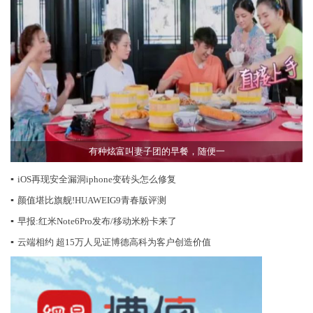
有种炫富叫妻子团的早餐，随便一
▪
iOS再现安全漏洞iphone变砖头怎么修复
▪
颜值堪比旗舰!HUAWEIG9青春版评测
▪
早报:红米Note6Pro发布/移动米粉卡来了
▪
云端相约 超15万人见证博德高科为客户创造价值