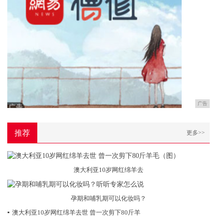
广告
推荐
更多>>
澳大利亚10岁网红绵羊去
孕期和哺乳期可以化妆吗？
▪
澳大利亚10岁网红绵羊去世 曾一次剪下80斤羊