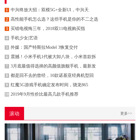
中兴终放大招：双模5G+全新UI，中兴天
1
高性能手机怎么选？这些手机是你的不二之选
2
买错电视悔三年，2018双11电视购买指
3
手机少女|艺语
4
外媒：国产特斯拉Model 3恢复交付
5
震撼！小米手机1代被大卸八块，小米首款拆
6
3月底最值得选择的高颜值旗舰手机，最新发
7
都是回不去的曾经，10款诺基亚经典机型回
8
红魔5G游戏手机确定发布时间，骁龙865
9
2019年9月性价比最高几款手机推荐
10
滚动
更多>>