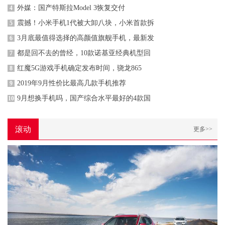
外媒：国产特斯拉Model 3恢复交付
4
震撼！小米手机1代被大卸八块，小米首款拆
5
3月底最值得选择的高颜值旗舰手机，最新发
6
都是回不去的曾经，10款诺基亚经典机型回
7
红魔5G游戏手机确定发布时间，骁龙865
8
2019年9月性价比最高几款手机推荐
9
9月想换手机吗，国产综合水平最好的4款国
10
滚动
更多>>