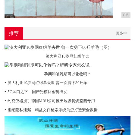
广告
推荐
更多>>
澳大利亚10岁网红绵羊去
孕期和哺乳期可以化妆吗？
▪
澳大利亚10岁网红绵羊去世 曾一次剪下80斤羊
▪
5G风口之下，国产光模块蓄势待发
▪
约克仪器携手德国MRU公司推出垃圾焚烧监测专用
▪
拒绝隐私泄漏，精益文件检索系统为您打造安全数据