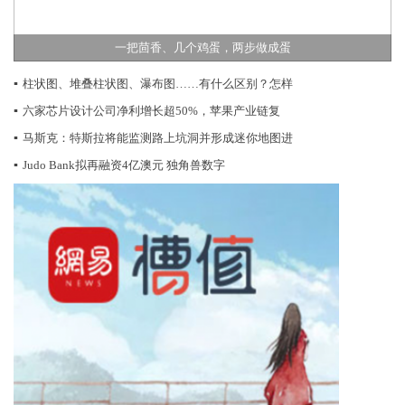
一把茴香、几个鸡蛋，两步做成蛋
▪
柱状图、堆叠柱状图、瀑布图……有什么区别？怎样
▪
六家芯片设计公司净利增长超50%，苹果产业链复
▪
马斯克：特斯拉将能监测路上坑洞并形成迷你地图进
▪
Judo Bank拟再融资4亿澳元 独角兽数字