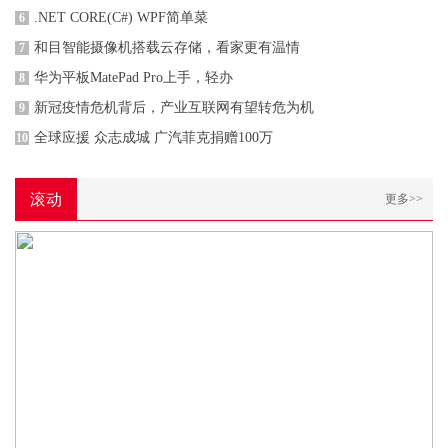
.NET CORE(C#) WPF简单菜
6
和目智能摄像机搭载云存储，看家更有温情
7
华为平板MatePad Pro上手，轻办
8
新冠疫情危机背后，产业互联网有望转危为机
9
全球应援 众志成城 广汽菲克捐赠100万
10
滚动
更多>>