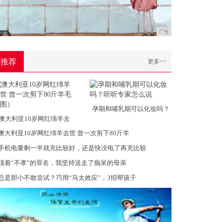
广告
推荐
更多>>
孕期和哺乳期可以化妆吗？
澳大利亚10岁网红绵羊去
澳大利亚10岁网红绵羊去世 曾一次剪下80斤羊
手机电量剩一半就充比较好，还是快没电了再充比较
顶着“不孝”的罪名，我坚持送走了痴呆的母亲
总是胆小不敢尝试？巧用“马太效应”，3招帮孩子