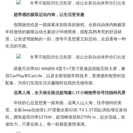
超带感的极限运动内饰，让生活更有趣
假期旅拍也是一路探索未知惊喜的旅程。全新自由侠内舱极富
年轻激情的极限运动元素设计环绕周身，搭配高档考究的舒适材
质，让坐进驾驶舱的一刻，便等不及想要立刻启动，去追逐每一种
生活的可能。
搭载可自带4G Wifi的8.4英寸+7英寸双液晶智能互联大屏，兼
容CarPlay和CarLife，以及全新智能车联技术，更便捷的智慧科技
配备，为你们实现生活乐趣随时在线的无缝衔接。
远离人海，全天候全路况超驾趣1.3T小钢炮带你寻找独特风景
年轻的心总是想要一路奔跑，远离人山人海，找寻独特的美
景。全新Jeep自由侠1.3T搭载全新GSE-T4 1.3T四缸涡轮增压发动
机，拥有超高功率127kW，超强峰值扭矩270N·m，起步迅猛，加
速给力，只要在路上，每一程都是激情满满。