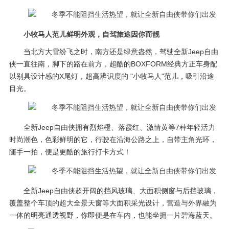
小牧马人范儿鲜明外观，自驾旅途因你而靓
当北方大雪纷飞之时，南方还是绿意盎然，驾驶全新Jeep自由
侠一直往南，脚下的路在前方，超酷的BOXFORM经典方正车身配
以别具设计感的X尾灯，超高辨识度的 "小牧马人"范儿，吸引沿途
目光。
全新Jeep自由侠拥有烈焰橙、落霞红、激情黄等7种年轻活力
时尚潮色，色彩鲜明的它，行驶在沿海公路之上，自带主角光环，
随手一拍，便是更酷的旅行打卡方式！
全新Jeep自由侠超开阔的挡风玻璃、大面积侧窗与后挡玻璃，
覆盖整个车顶的超大全景天窗等大面积采光设计，营造与外界融为
一体的明亮通透视野，你即便是在车内，也能坐拥一片碧海蓝天。