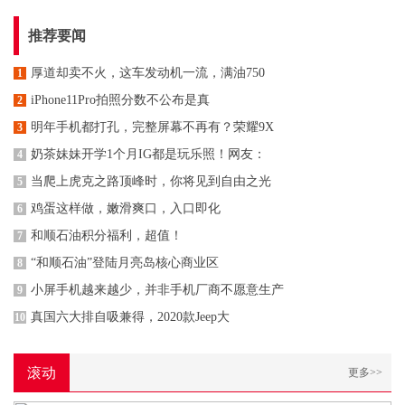
推荐要闻
厚道却卖不火，这车发动机一流，满油750
1
iPhone11Pro拍照分数不公布是真
2
明年手机都打孔，完整屏幕不再有？荣耀9X
3
奶茶妹妹开学1个月IG都是玩乐照！网友：
4
当爬上虎克之路顶峰时，你将见到自由之光
5
鸡蛋这样做，嫩滑爽口，入口即化
6
和顺石油积分福利，超值！
7
“和顺石油”登陆月亮岛核心商业区
8
小屏手机越来越少，并非手机厂商不愿意生产
9
真国六大排自吸兼得，2020款Jeep大
10
滚动
更多>>