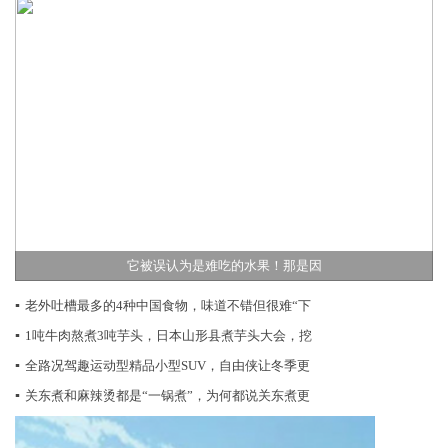
它被误认为是难吃的水果！那是因
▪
老外吐槽最多的4种中国食物，味道不错但很难“下
▪
1吨牛肉熬煮3吨芋头，日本山形县煮芋头大会，挖
▪
全路况驾趣运动型精品小型SUV，自由侠让冬季更
▪
关东煮和麻辣烫都是“一锅煮”，为何都说关东煮更