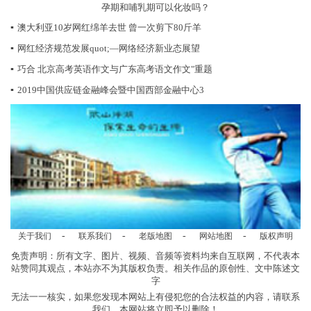
孕期和哺乳期可以化妆吗？
▪
澳大利亚10岁网红绵羊去世 曾一次剪下80斤羊
▪
网红经济规范发展quot;—网络经济新业态展望
▪
巧合 北京高考英语作文与广东高考语文作文"重题
▪
2019中国供应链金融峰会暨中国西部金融中心3
-
-
-
-
关于我们
联系我们
老版地图
网站地图
版权声明
免责声明：所有文字、图片、视频、音频等资料均来自互联网，不代表本
站赞同其观点，本站亦不为其版权负责。相关作品的原创性、文中陈述文
字
无法一一核实，如果您发现本网站上有侵犯您的合法权益的内容，请联系
我们，本网站将立即予以删除！