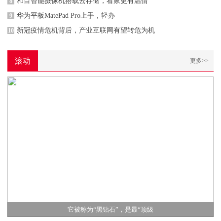
和目智能摄像机搭载云存储，看家更有温情
8
华为平板MatePad Pro上手，轻办
9
新冠疫情危机背后，产业互联网有望转危为机
10
滚动
更多>>
它被称为“黑钻石”，是最“顶级