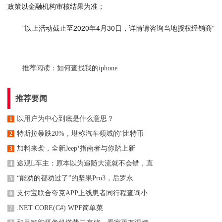
政策以金融机构审核结果为准；
"以上活动截止至2020年4月30日，详情请咨询当地授权经销商"
推荐阅读：
如何查找我的iphone
推荐要闻
以用户为中心到底是什么意思？
1
特斯拉暴跌20%，堪称汽车领域的“比特币
2
加料来袭，全新Jeep⁺指南者与你踏上新
3
途观L车主：原本以为追随大流就不会错，直
4
“能劝的都劝过了”的坚果Pro3，后罗永
5
支付宝联合夸克APP上线患者同行程查询小
6
.NET CORE(C#) WPF简单菜
7