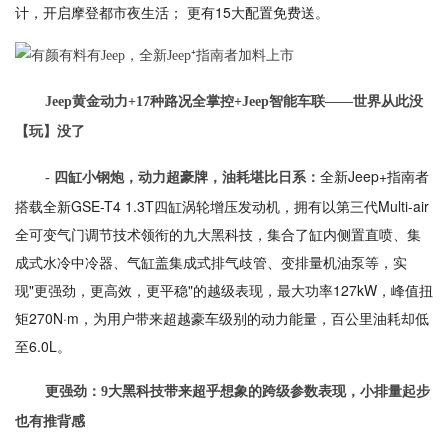
计，开启摩登都市夜生活； 更有15大配置免费送。
Jeep黄金动力+17种路况全掌控+Jeep智能车联——世界从此没
【玩】没了
全新Jeep+指南者
- 四缸小钢炮，动力超豪牌，油耗堪比日系：
搭载全新GSE-T4 1.3T四缸涡轮增压发动机，拥有以第三代Multi-air
全可变气门调节技术领衔的九大黑科技，集合了缸内侧置直喷、集
成式水冷中冷器、气缸盖集成式排气歧管、变排量机油泵等，实
现"更强劲，更高效，更平稳"的越级表现，最大功率127kW，峰值扭
矩270N·m，为用户带来超越豪车级别的动力能量，百公里油耗却低
至6.0L。
更强劲：9大黑科技带来超乎想象的跨级参数表现，小排量起步
也有推背感