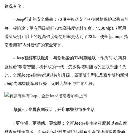
路况变化；
70项主被动安全科技时刻保护驾乘者的
- Jeep行走的安全堡垒：
每一程旅途；更有同级标杆78%高强度钢材车身，1300Mpa（军用
潜艇级别）以上的超高强度钢使用率更达到了23%，使全新Jeep+指
南者拥有"内外皆强"的安全守护。
作为"手机离身
- Jeep智能车联服务，与你热爱的TA时刻通联：
就焦虑"带着智能手机长成的一代，怎少得随时随地的互联乐趣？为
此，全新Jeep+指南者通过智能升级，四驱版车型以及豪华版均新增
Jeep专属智能车联服务，无时无刻不与世界互联。
颜值+：专属夜鹰设计，开启摩登都市夜生活
·
全新Jeep+指南者夜鹰版以都市摩
更年轻、更动感、更炫酷：
登夜生活为灵感，车内外多处酷黑标识与靓色车身形成极富视觉冲