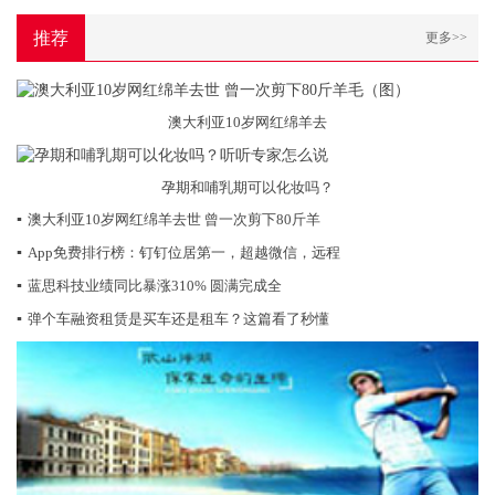
推荐
更多>>
澳大利亚10岁网红绵羊去
孕期和哺乳期可以化妆吗？
▪
澳大利亚10岁网红绵羊去世 曾一次剪下80斤羊
▪
App免费排行榜：钉钉位居第一，超越微信，远程
▪
蓝思科技业绩同比暴涨310% 圆满完成全
▪
弹个车融资租赁是买车还是租车？这篇看了秒懂