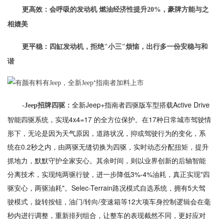
更高效：会呼吸的发动机 燃油经济性提升20%，豪牌方能与之
相媲美
更平稳：四缸发动机，拒绝"小三"烦恼，出行多一份安稳与和
谐
全新Jeep+指南者四驱版车型搭载Active Drive
-Jeep招牌四驱：
智能四驱系统，实现4x4=17 的全方位保护。在17种日常城市驾驶情
形下，无论是因为天气原因，道路状况，抑或驾驶行为的变化，系
统在0.2秒之内，由两驱无缝切换为四驱，实时动态分配扭矩，提升
抓地力，默默守护全家安心。其余时间，则以业界创新的后轴智能
分离技术，实现纯两驱行驶，进一步降低3%-4%油耗，真正实现"四
驱安心，两驱油耗"。Selec-Terrain路况模式自选系统，拥有5大驾
驶模式，旋转按钮，油门/转向/变速箱等12大项车身控制逻辑会在毫
秒内进行调整，重新排列组合，让整车的表现截然不同，更好应对