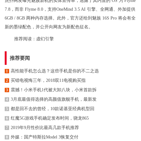
虎扑网友曝光魅族新机的实体宣传单，透露了其内置的 OS 为 Flyme
7.8，而非 Flyme 8.0，支持OneMind 3.5 AI 引擎、全网通、外加提供
6GB / 8GB 两种内存选择。此外，官方还给到魅族 16S Pro 将会有全
新的墨绿配色，并公开向网友为新配色征名。
推荐阅读：
虚幻引擎
推荐要闻
高性能手机怎么选？这些手机是你的不二之选
1
买错电视悔三年，2018双11电视购买指
2
震撼！小米手机1代被大卸八块，小米首款拆
3
3月底最值得选择的高颜值旗舰手机，最新发
4
都是回不去的曾经，10款诺基亚经典机型回
5
红魔5G游戏手机确定发布时间，骁龙865
6
2019年9月性价比最高几款手机推荐
7
外媒：国产特斯拉Model 3恢复交付
8