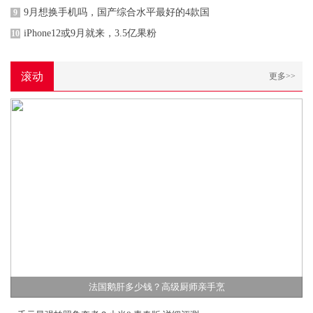
9月想换手机吗，国产综合水平最好的4款国
9
iPhone12或9月就来，3.5亿果粉
10
滚动
更多>>
法国鹅肝多少钱？高级厨师亲手烹