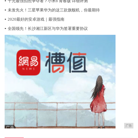
▪
千元最强拍照争夺者？小米8 青春版 详细评测
▪
未发先火！三星苹果华为的这三款旗舰机，你最期待
▪
2020最好的安卓游戏｜最强指南
▪
全国领先！长沙湘江新区与华为签署重要协议
广告