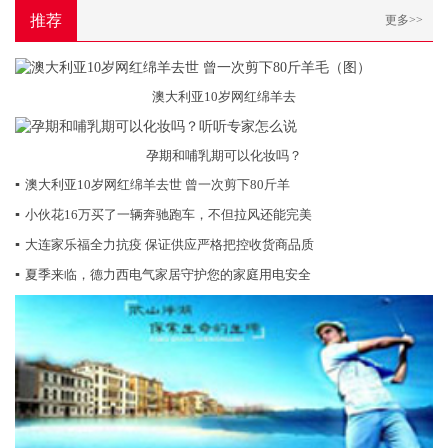
推荐
更多>>
澳大利亚10岁网红绵羊去
孕期和哺乳期可以化妆吗？
▪
澳大利亚10岁网红绵羊去世 曾一次剪下80斤羊
▪
小伙花16万买了一辆奔驰跑车，不但拉风还能完美
▪
大连家乐福全力抗疫 保证供应严格把控收货商品质
▪
夏季来临，德力西电气家居守护您的家庭用电安全