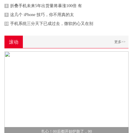
折叠手机未来5年出货量将暴涨100倍 有
8
这几个 iPhone 技巧，你不用真的太
9
手机系统三分天下已成过去，微软的心又在别
10
滚动
更多>>
扎心！00后都开始护肤了，90