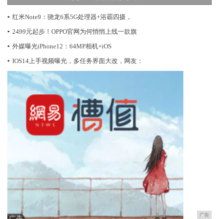
▪
红米Note9：骁龙6系5G处理器+浴霸四摄，
▪
2499元起步！OPPO官网为何悄悄上线一款旗
▪
外媒曝光iPhone12：64MP相机+iOS
▪
IOS14上手视频曝光，多任务界面大改，网友：
广告