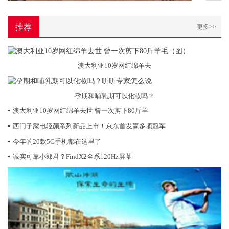
推荐
更多>>
澳大利亚10岁网红绵羊去
孕期和哺乳期可以化妆吗？
▪
澳大利亚10岁网红绵羊去世 曾一次剪下80斤羊
▪
西门子家电轻颜系列新品上市！京东首发赢多项冠军
▪
今年的20款5G手机都在这里了
▪
诚实可靠小郎君？FindX2全系120Hz屏幕