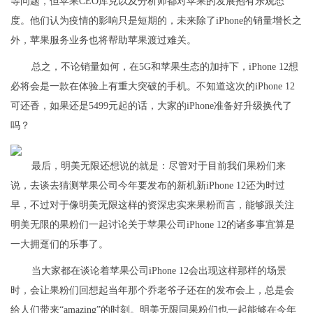
等问题，但苹果CEO库克以及分析师都对苹果的发展抱有乐观态
度。他们认为疫情的影响只是短期的，未来除了iPhone的销量增长之
外，苹果服务业务也将帮助苹果渡过难关。
总之，不论销量如何，在5G和苹果生态的加持下，iPhone 12想
必将会是一款在体验上有重大突破的手机。不知道这次的iPhone 12
可还香，如果还是5499元起的话，大家的iPhone准备好升级换代了
吗？
最后，明美无限还想说的就是：尽管对于目前我们果粉们来
说，去谈去猜测苹果公司今年要发布的新机新iPhone 12还为时过
早，不过对于像明美无限这样的资深忠实来果粉而言，能够跟关注
明美无限的果粉们一起讨论关于苹果公司iPhone 12的诸多事宜算是
一大拥趸们的乐事了。
当大家都在谈论着苹果公司iPhone 12会出现这样那样的场景
时，会让果粉们回想起当年那个乔老爷子还在的发布会上，总是会
给人们带来“amazing”的时刻。明美无限同果粉们也一起能够在今年