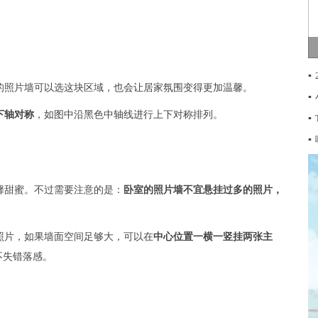
▪
的照片墙可以选这块区域，也会让居家氛围变得更加温馨。
▪
下轴对称
，如图中沿黑色中轴线进行上下对称排列。
▪
▪
馨甜蜜。不过需要注意的是：
卧室的照片墙不宜悬挂过多的照片，
照片，如果墙面空间足够大，可以在
中心位置一横一竖挂两张主
不失错落感。