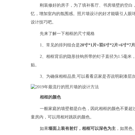
刚装修好的房子，为了填补客厅、书房墙壁的空白
忆，增加室内的氛围感。照片墙设计的好才能吸引人眼
设计技巧吧。
先来了解一下相框的尺寸规格
1、常见的排列组合是
20寸*1片+双6寸*2片+6寸*7
2、相框背后的隐形挂钩所带的钉子直径为1.5毫米
贴。
3、为确保相框品质,可以看看店家是否说明刷漆层
相框的颜色
一般家庭的墙壁都是白色，因此相框的颜色不要超
童房内，可以用相对跳跃的颜色。
如果
墙面上装有射灯，相框可以深色为主
，如黑色