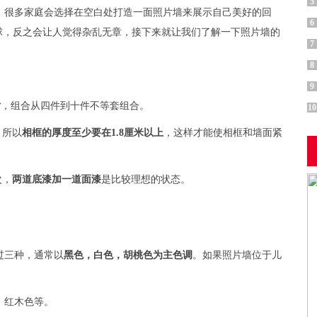
5
，很多家庭会选择在空白处打造一面照片墙来展示自己美好的回
6
球，反之会让人觉得杂乱无章，接下来就让我们了解一下照片墙的
7
8
9
片
，组合从四件到十件不等套组合。
10
，所以
相框的厚度至少要在1.8厘米以上
，这样才能使相框和墙面紧
次，
两道底漆加一道面漆
是比较理想的状态。
过三种，通常以
黑色，白色，胡桃色为主色调
。如果照片墙位于儿
、红木色等。