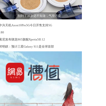
别到了30岁还不知道，气垫不是
中兴天机Axon10Pro5G今日开售支持5G
180
索尼发布骁龙865旗舰Xperia5II:12
郭明錤：预计三星Galaxy S11是全球首部