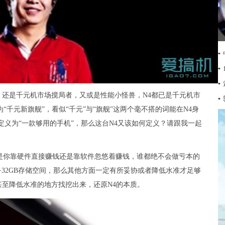
▪
▪
▪
标杆，还是千元机市场搅局者，又或是性能小怪兽，N4都已是千元机市
▪
千元新旗舰”，看似“千元”与“旗舰”这两个毫不搭的词能在N4身
F4定义为“一款够用的手机”，那么这台N4又该如何定义？请跟我一起
是你靠硬件直接赚钱还是靠软件忽悠着赚钱，谁都绝不会做亏本的
B+32GB存储空间，那么其他方面一定有所妥协或者降低水准才足够
至降低水准的地方找挖出来，还原N4的本质。