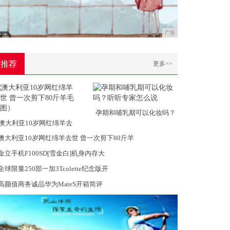
广告
推荐
更多>>
孕期和哺乳期可以化妆吗？
澳大利亚10岁网红绵羊去
澳大利亚10岁网红绵羊去世 曾一次剪下80斤羊
金立手机F100SD[雪金白]机身内存大
全球限量250部一加3Tcolette纪念版开
高颜值商务诚品华为MateS开箱简评