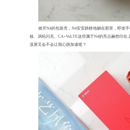
掀开N4的包装壳，N4安安静静地躺在那里，即使手机
核、涡轮闪充、CA+VoLTE这些属于N4的亮点赫然
漾屏又会不会让我心跳加速呢？