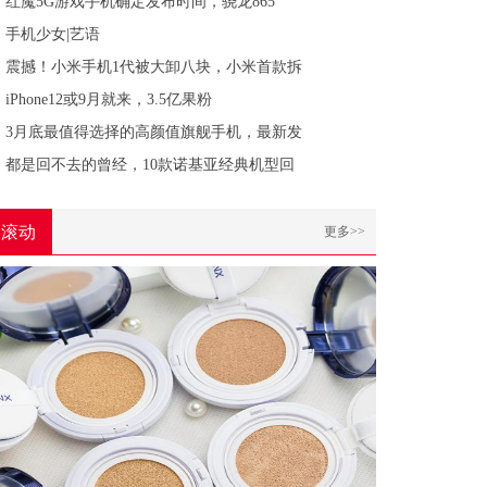
红魔5G游戏手机确定发布时间，骁龙865
手机少女|艺语
震撼！小米手机1代被大卸八块，小米首款拆
iPhone12或9月就来，3.5亿果粉
3月底最值得选择的高颜值旗舰手机，最新发
都是回不去的曾经，10款诺基亚经典机型回
滚动
更多>>