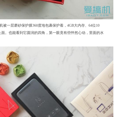
被一层磨砂保护膜360度地包裹保护着，4GB大内存、64位10
印在上面。也能看到它圆润的四角，第一眼竟有些怦然心动，里面的水