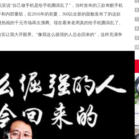
5
笑说“自己做手机是给手机圈添乱了”，当时发布的三款奇酷手机
6
内部重组，在2016年的初夏，360以全新的面貌发布了的这款
7
本就热闹的千元市场再次沸腾。现在看来老周真的给手机圈添乱了。
8
着实让我大开眼界。“像我这么倔强的人总会回来的”，这样充满争
9
10