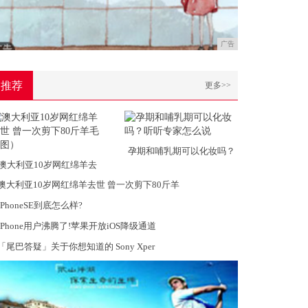
广告
推荐
更多>>
孕期和哺乳期可以化妆吗？
澳大利亚10岁网红绵羊去
澳大利亚10岁网红绵羊去世 曾一次剪下80斤羊
iPhoneSE到底怎么样?
iPhone用户沸腾了!苹果开放iOS降级通道
「尾巴答疑」关于你想知道的 Sony Xper