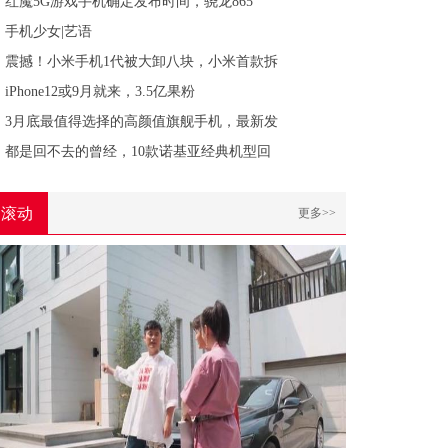
红魔5G游戏手机确定发布时间，骁龙865
手机少女|艺语
震撼！小米手机1代被大卸八块，小米首款拆
iPhone12或9月就来，3.5亿果粉
3月底最值得选择的高颜值旗舰手机，最新发
都是回不去的曾经，10款诺基亚经典机型回
滚动
更多>>