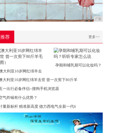
广告
推荐
更多>>
孕期和哺乳期可以化妆吗？
澳大利亚10岁网红绵羊去
澳大利亚10岁网红绵羊去世 曾一次剪下80斤羊
五一出行必备伴侣--搜狗手机浏览器
空气炸锅有什么优势？
计量新标杆 精准新高度 德力西电气全新一代6