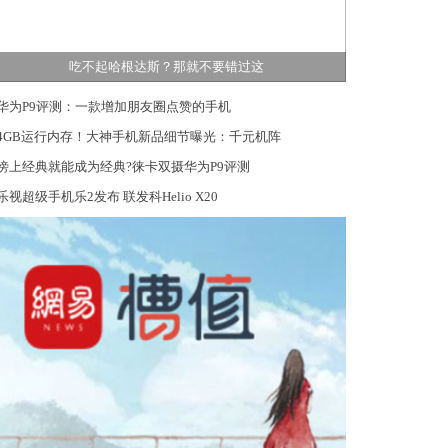
吃不起哈根达斯？那就不要错过这
华为P9评测：一款增加朋友圈点赞的手机
4GB运行内存！大神手机新品细节曝光：千元机阵
傍上经典就能成为经典?徕卡双摄华为P9评测
乐视超级手机乐2发布 联发科Helio X20