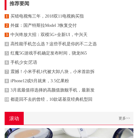
推荐要闻
买错电视悔三年，2018双11电视购买指
1
外媒：国产特斯拉Model 3恢复交付
2
中兴终放大招：双模5G+全新UI，中兴天
3
高性能手机怎么选？这些手机是你的不二之选
4
红魔5G游戏手机确定发布时间，骁龙865
5
手机少女|艺语
6
震撼！小米手机1代被大卸八块，小米首款拆
7
iPhone12或9月就来，3.5亿果粉
8
3月底最值得选择的高颜值旗舰手机，最新发
9
都是回不去的曾经，10款诺基亚经典机型回
10
滚动
更多>>