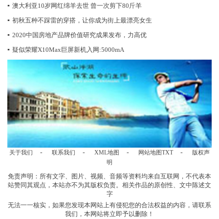
▪
澳大利亚10岁网红绵羊去世 曾一次剪下80斤羊
▪
初秋五种不踩雷的穿搭，让你成为街上最漂亮女生
▪
2020中国房地产品牌价值研究成果发布，力高优
▪
疑似荣耀X10Max巨屏新机入网:5000mA
-
-
-
-
关于我们
联系我们
XML地图
网站地图
TXT
版权声
明
免责声明：所有文字、图片、视频、音频等资料均来自互联网，不代表本
站赞同其观点，本站亦不为其版权负责。相关作品的原创性、文中陈述文
字
无法一一核实，如果您发现本网站上有侵犯您的合法权益的内容，请联系
我们，本网站将立即予以删除！