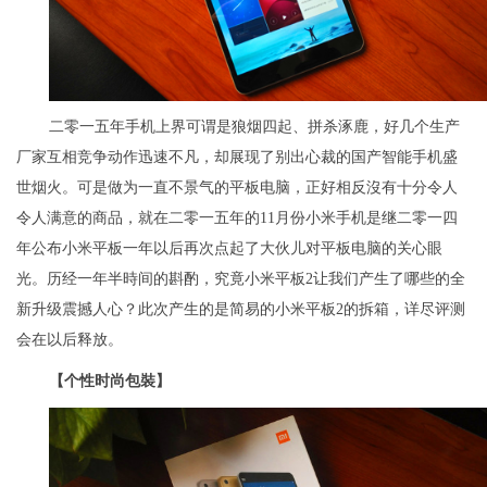
二零一五年手机上界可谓是狼烟四起、拼杀涿鹿，好几个生产
厂家互相竞争动作迅速不凡，却展现了别出心裁的国产智能手机盛
世烟火。可是做为一直不景气的平板电脑，正好相反沒有十分令人
令人满意的商品，就在二零一五年的11月份小米手机是继二零一四
年公布小米平板一年以后再次点起了大伙儿对平板电脑的关心眼
光。历经一年半時间的斟酌，究竟小米平板2让我们产生了哪些的全
新升级震撼人心？此次产生的是简易的小米平板2的拆箱，详尽评测
会在以后释放。
【个性时尚包裝】