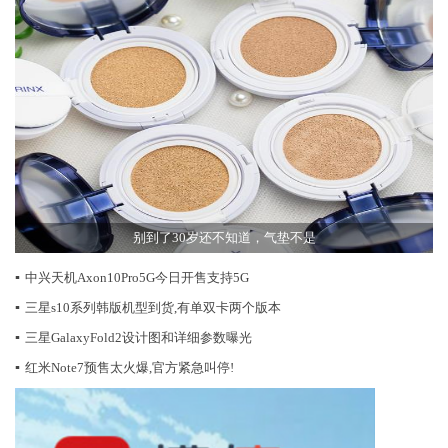
别到了30岁还不知道，气垫不是
▪
中兴天机Axon10Pro5G今日开售支持5G
▪
三星s10系列韩版机型到货,有单双卡两个版本
▪
三星GalaxyFold2设计图和详细参数曝光
▪
红米Note7预售太火爆,官方紧急叫停!