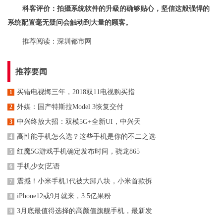
科客评价：拍攝系统软件的升級的确够贴心，坚信这般强悍的
系统配置毫无疑问会触动到大量的顾客。
推荐阅读：
深圳都市网
推荐要闻
买错电视悔三年，2018双11电视购买指
1
外媒：国产特斯拉Model 3恢复交付
2
中兴终放大招：双模5G+全新UI，中兴天
3
高性能手机怎么选？这些手机是你的不二之选
4
红魔5G游戏手机确定发布时间，骁龙865
5
手机少女|艺语
6
震撼！小米手机1代被大卸八块，小米首款拆
7
iPhone12或9月就来，3.5亿果粉
8
3月底最值得选择的高颜值旗舰手机，最新发
9