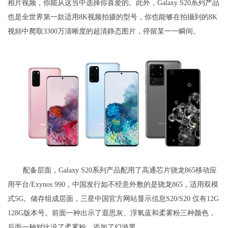
相片视频，你能从这当中选择你喜爱的。此外，Galaxy S20系列产品
也是全世界第一款适用8K视频拍摄的型号，你也能够在拍攝到的8K
视頻中爬取3300万清晰度的超清静态图片，停留某一一瞬间。
配备层面，Galaxy S20系列产品配用了高通芯片骁龙865移动应
用平台/Exynos 990，中国发行如不经意外敷的是骁龙865，适用双模
式5G。储存组成层面，三星中国官方网站显示信息S20/S20 仅有12G
128G版本号。前面一种出示了遐思灰、浮氧蓝和柔雾粉三种颜色，
后面一种对比没了柔雾粉，添加了幻游黑。