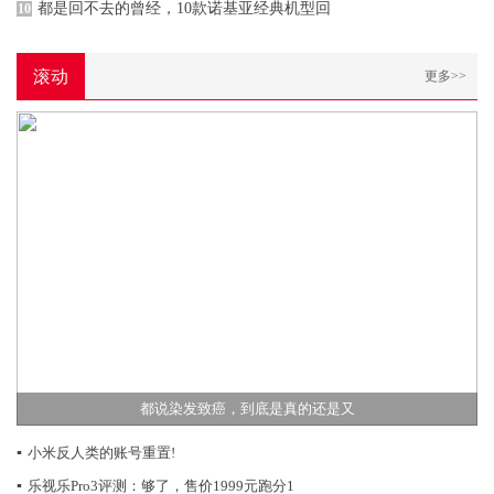
都是回不去的曾经，10款诺基亚经典机型回
10
滚动
更多>>
都说染发致癌，到底是真的还是又
▪
小米反人类的账号重置!
▪
乐视乐Pro3评测：够了，售价1999元跑分1