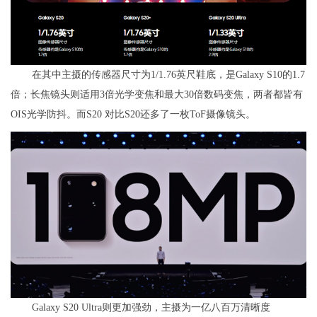
在其中主摄的传感器尺寸为1/1.76英尺鞋底，是Galaxy S10的1.7
倍；长焦镜头则适用3倍光学变焦和最大30倍数码变焦，两者都皆有
OIS光学防抖。而S20 对比S20还多了一枚ToF摄像镜头。
Galaxy S20 Ultra则更加强劲，主摄为一亿八百万清晰度