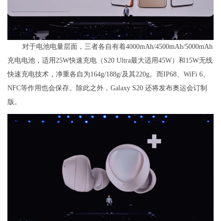
对于电池电量层面，三者各自有着4000mAh/4500mAh/5000mAh
充电电池，适用25W快速充电（S20 Ultra最大适用45W）和15W无线
快速充电技术，净重各自为164g/188g/及其220g。而IP68、WiFi 6、
NFC等作用也会保存。除此之外，Galaxy S20 还将发布奥运会订制
版。