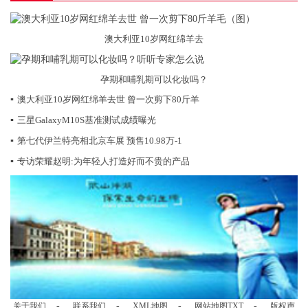
澳大利亚10岁网红绵羊去
孕期和哺乳期可以化妆吗？
▪
澳大利亚10岁网红绵羊去世 曾一次剪下80斤羊
▪
三星GalaxyM10S基准测试成绩曝光
▪
第七代伊兰特亮相北京车展 预售10.98万-1
▪
专访荣耀赵明:为年轻人打造好而不贵的产品
-
-
-
-
关于我们
联系我们
XML地图
网站地图
TXT
版权声