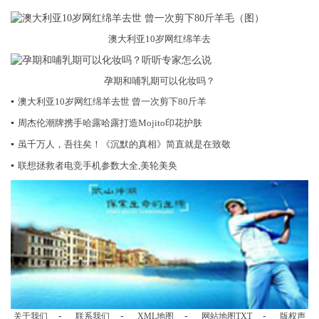
澳大利亚10岁网红绵羊去
孕期和哺乳期可以化妆吗？
▪
澳大利亚10岁网红绵羊去世 曾一次剪下80斤羊
▪
周杰伦潮牌携手哈露哈露打造Mojito印花护肤
▪
虽千万人，吾往矣！《沉默的真相》简直就是在致敬
▪
联想拯救者电竞手机参数大全,美轮美奂
-
-
-
-
关于我们
联系我们
XML地图
网站地图
TXT
版权声