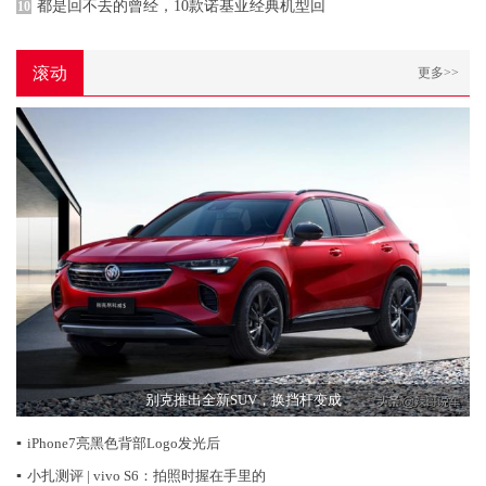
都是回不去的曾经，10款诺基亚经典机型回
10
滚动
更多>>
别克推出全新SUV，换挡杆变成
▪
iPhone7亮黑色背部Logo发光后
▪
小扎测评 | vivo S6：拍照时握在手里的