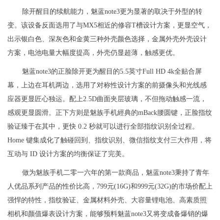
除开醒目的续航能力，魅蓝note3更为显著的取决于外型的转
变。该设备反面选用了与MX5相近的修容T槽设计方案，更显空气，
出示银白色、深灰色和金黄三种外壳颜色选择，金属外壳外壳设计
方案，电池电量大幅度提高，外壳仍显超薄，触感更优。
魅蓝note3的正脸除开更为醒目的5.5英寸Full HD 4k全贴合屏
幕，上边在耳机两边，选用了对称性设计方案的前摄像头和光线感
应器更显匠心独运。配上2.5D曲面夹层玻璃，不但拖动触感一流，
感观更显圆滑。正下方则是魅族手机經典的mBack腰圆键，正脸指纹
验证臻于在其中，更快 0.2 秒就可以进行全部指纹识别全过程。
Home 键集成化了触碰回到、指纹识别、微信指纹支付三大作用，将
互动与 ID 设计方案的均衡保证了完美。
做为魅族手机二零一六年的第一款商品，魅蓝note3秉持了青年
人优品系列产品的性价比高，799元(16G)和999元(32G)的市场价配上
强悍的特性，指纹验证、金属材料外壳、大容量锂电池、高素质照
相机和颜值爆表设计方案，能够预料魅蓝note3又将变成备爆销的爆