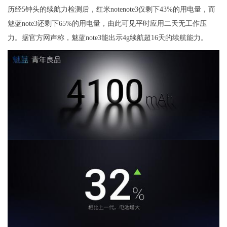
历经5钟头的续航力检测后，红米notenote3仅剩下43%的用电量，而
魅蓝note3还剩下65%的用电量，由此可见平时应用二天无工作压
力。据官方网声称，魅蓝note3能出示4g续航超16天的续航能力。