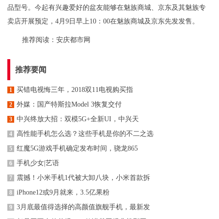
品型号。今起有兴趣爱好的盆友能够在魅族商城、京东及其魅族专
卖店开展预定，4月9日早上10：00在魅族商城及京东先发发售。
推荐阅读：
安庆都市网
推荐要闻
买错电视悔三年，2018双11电视购买指
1
外媒：国产特斯拉Model 3恢复交付
2
中兴终放大招：双模5G+全新UI，中兴天
3
高性能手机怎么选？这些手机是你的不二之选
4
红魔5G游戏手机确定发布时间，骁龙865
5
手机少女|艺语
6
震撼！小米手机1代被大卸八块，小米首款拆
7
iPhone12或9月就来，3.5亿果粉
8
3月底最值得选择的高颜值旗舰手机，最新发
9