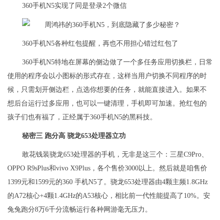
360手机N5实现了同是登录2个微信
360手机N5各种红包提醒，再也不用担心错过红包了
360手机N5特地在屏幕的侧边做了一个多任务应用切换栏，日常
使用的程序会以小图标的形式存在，这样当用户切换不同程序的时
候，只需划开侧边栏，点选你想要的任务，就能直接进入。如果不
想后台运行过多应用，也可以一键清理，手机即可加速。抢红包的
孩子们也有福了，正经属于360手机N5的黑科技。
秘密三 跑分高 骁龙653处理器立功
敢花钱装骁龙653处理器的手机，无非是这三个：三星C9Pro、
OPPO R9sPlus和vivo X9Plus，各个售价3000以上。然后就是咱售价
1399元和1599元的360 手机N5了。骁龙653处理器由4颗主频1.8GHz
的A72核心+4颗1.4GHz的A53核心，相比前一代性能提高了10%。安
兔兔跑分8万6千分流畅运行各种网游毫无压力。