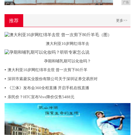
广告
推荐
更多>>
澳大利亚10岁网红绵羊去
孕期和哺乳期可以化妆吗？
▪
澳大利亚10岁网红绵羊去世 曾一次剪下80斤羊
▪
深圳市索菱实业股份有限公司关于深圳证券交易所对
▪
《三体》发布会360全程直播 开启手机在线直播
▪
亲民价？HTC宣布Vive降价仅售5488元