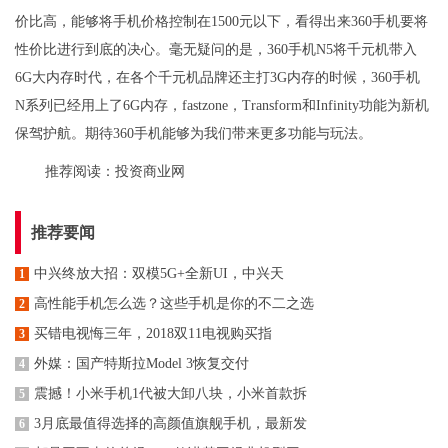
价比高，能够将手机价格控制在1500元以下，看得出来360手机要将
性价比进行到底的决心。毫无疑问的是，360手机N5将千元机带入
6G大内存时代，在各个千元机品牌还主打3G内存的时候，360手机
N系列已经用上了6G内存，fastzone，Transform和Infinity功能为新机
保驾护航。期待360手机能够为我们带来更多功能与玩法。
推荐阅读：
投资商业网
推荐要闻
中兴终放大招：双模5G+全新UI，中兴天
1
高性能手机怎么选？这些手机是你的不二之选
2
买错电视悔三年，2018双11电视购买指
3
外媒：国产特斯拉Model 3恢复交付
4
震撼！小米手机1代被大卸八块，小米首款拆
5
3月底最值得选择的高颜值旗舰手机，最新发
6