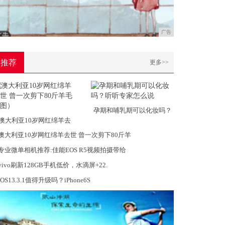
广告
推荐
更多>>
孕期和哺乳期可以化妆吗？
澳大利亚10岁网红绵羊去
澳大利亚10岁网红绵羊去世 曾一次剪下80斤羊
专业微单相机推荐:佳能EOS R5视频拍摄带给
vivo刷新128GB手机低价，水滴屏+22.
iOS13.3.1值得升级吗？iPhone6S