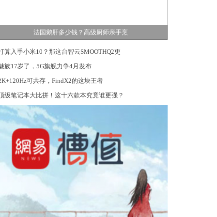
法国鹅肝多少钱？高级厨师亲手烹
打算入手小米10？那这台智云SMOOTHQ2更
魅族17岁了，5G旗舰力争4月发布
2K+120Hz可共存，FindX2的这块王者
顶级笔记本大比拼！这十六款本究竟谁更强？