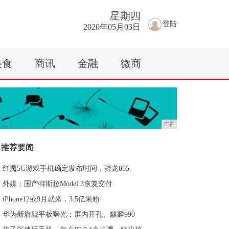
星期
四
登陆
2020年05月03日
美食
商讯
金融
微商
广告
推荐要闻
红魔5G游戏手机确定发布时间，骁龙865
外媒：国产特斯拉Model 3恢复交付
iPhone12或9月就来，3.5亿果粉
华为新旗舰平板曝光：屏内开孔、麒麟990