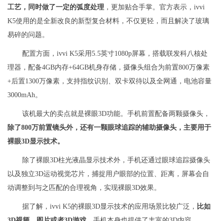
工艺，同时做了一定的弧度处理
，更加贴合手掌。官方表示，ivvi
K5使用的是全新改良的新型复合材料，不仅更轻，而且解决了玻璃
易碎的问题。
配置方面，ivvi K5采用5.5英寸1080p屏幕，搭载联发科八核处
理器，配备4GB内存+64GB机身存储，摄像头组合为前置800万像素
+后置1300万像素，支持指纹识别、双卡双待以及全网通，电池容量
3000mAh。
该机最大的卖点就是裸眼3D功能。手机前置配备两颗摄像头，
除了800万前置镜头外，还有一颗眼球追踪的辅助摄像头，主要用于
裸眼3D显示技术。
除了裸眼3D柱光液晶显示技术外，手机还通过眼球追踪摄像头
以及独立3D运动视觉芯片，捕捉用户眼部的位置、距离，屏幕会自
动调整到与之匹配的合理视角，实现裸眼3D效果。
据了解，ivvi K5的裸眼3D显示技术的应用场景比较广泛，
比如
3D视频、图片或者3D游戏
。手机本身也提供了丰富的3D内容。