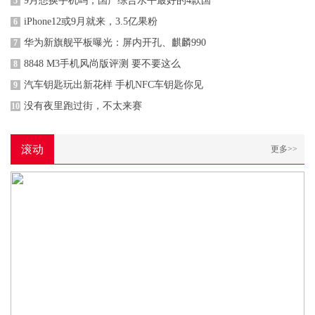
9月想换手机吗，国产综合水平最好的4款国
5
iPhone12或9月就来，3.5亿果粉
6
华为新旗舰平板曝光：屏内开孔、麒麟990
7
8848 M3手机风尚版评测 要不要这么
8
汽车钥匙玩出新花样 手机NFC车钥匙你见
9
没有夜里跑过街，不太来赛
10
滚动
更多>>