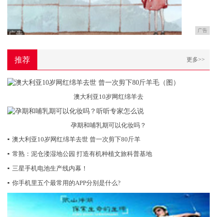
广告
推荐
更多>>
澳大利亚10岁网红绵羊去
孕期和哺乳期可以化妆吗？
▪
澳大利亚10岁网红绵羊去世 曾一次剪下80斤羊
▪
常熟：泥仓溇湿地公园 打造有机种植文旅科普基地
▪
三星手机电池生产线内幕！
▪
你手机里五个最常用的APP分别是什么?