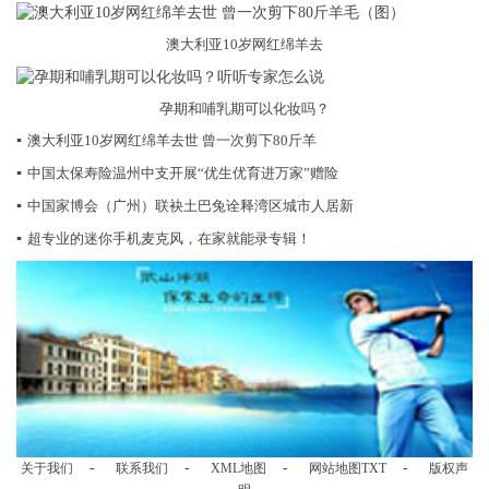
澳大利亚10岁网红绵羊去
孕期和哺乳期可以化妆吗？
▪
澳大利亚10岁网红绵羊去世 曾一次剪下80斤羊
▪
中国太保寿险温州中支开展“优生优育进万家”赠险
▪
中国家博会（广州）联袂土巴兔诠释湾区城市人居新
▪
超专业的迷你手机麦克风，在家就能录专辑！
-
-
-
-
关于我们
联系我们
XML地图
网站地图
TXT
版权声