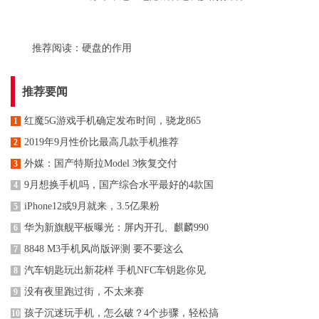
推荐阅读：
硬盘的作用
推荐要闻
红魔5G游戏手机确定发布时间，骁龙865
1
2019年9月性价比最高几款手机推荐
2
外媒：国产特斯拉Model 3恢复交付
3
9月想换手机吗，国产综合水平最好的4款国
4
iPhone12或9月就来，3.5亿果粉
5
华为新旗舰平板曝光：屏内开孔、麒麟990
6
8848 M3手机风尚版评测 要不要这么
7
汽车钥匙玩出新花样 手机NFC车钥匙你见
8
没有夜里跑过街，不太来赛
9
孩子沉迷玩手机，怎么破？4个步骤，轻松搞
10