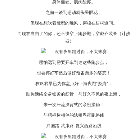
身体僵硬、肌肉酸疼。
之前一谈到运动就头晕眼花，
但现在想吹着魔都的晚风，穿梭在梧桐道间。
而现在自由了的你，还不快穿上跑步鞋，穿戴齐装备（计步
器）
哪怕远到需要开车到达这些跑步点，
也要停好车然后做好预备跑步的姿态！
攻略君早已为你盘点好上海夜跑“姿势”，
助你活络全身锁紧的筋骨，与好久不见的夜上海，
来一次汗流浃背式的亲密接触！
与梧桐树相伴的法租界夜跑路线
兴国路-武康路-复兴西路沿线