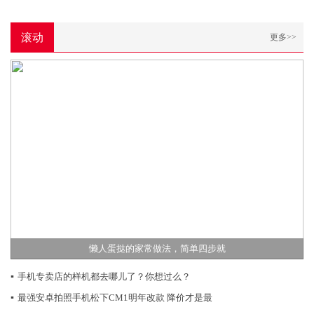
滚动
更多>>
懒人蛋挞的家常做法，简单四步就
▪
手机专卖店的样机都去哪儿了？你想过么？
▪
最强安卓拍照手机松下CM1明年改款 降价才是最