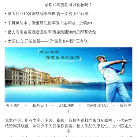
孕期和哺乳期可以化妆吗？
▪
澳大利亚10岁网红绵羊去世 曾一次剪下80斤羊
▪
手机虽防水，但也有注意事项！这样做，正确get
▪
借力海南自贸港建设东风 凯撒集团海南总部蓄势免
▪
大医仁心 开拓创新——记“最美名中医”王有联
-
-
-
-
关于我们
联系我们
XML地图
网站地图
TXT
版权声
明
免责声明：所有文字、图片、视频、音频等资料均来自互联网，不代表本
站赞同其观点，本站亦不为其版权负责。相关作品的原创性、文中陈述文
字