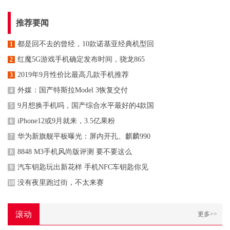
推荐要闻
都是回不去的曾经，10款诺基亚经典机型回
1
红魔5G游戏手机确定发布时间，骁龙865
2
2019年9月性价比最高几款手机推荐
3
外媒：国产特斯拉Model 3恢复交付
4
9月想换手机吗，国产综合水平最好的4款国
5
iPhone12或9月就来，3.5亿果粉
6
华为新旗舰平板曝光：屏内开孔、麒麟990
7
8848 M3手机风尚版评测 要不要这么
8
汽车钥匙玩出新花样 手机NFC车钥匙你见
9
没有夜里跑过街，不太来赛
10
滚动
更多>>