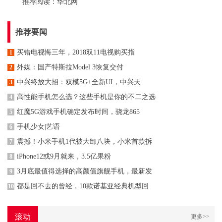
推荐阅读：
华北网
推荐要闻
买错电视悔三年，2018双11电视购买指
1
外媒：国产特斯拉Model 3恢复交付
2
中兴终放大招：双模5G+全新UI，中兴天
3
高性能手机怎么选？这些手机是你的不二之选
4
红魔5G游戏手机确定发布时间，骁龙865
5
手机少女|艺语
6
震撼！小米手机1代被大卸八块，小米首款拆
7
iPhone12或9月就来，3.5亿果粉
8
3月底最值得选择的高颜值旗舰手机，最新发
9
都是回不去的曾经，10款诺基亚经典机型回
10
滚动
更多>>