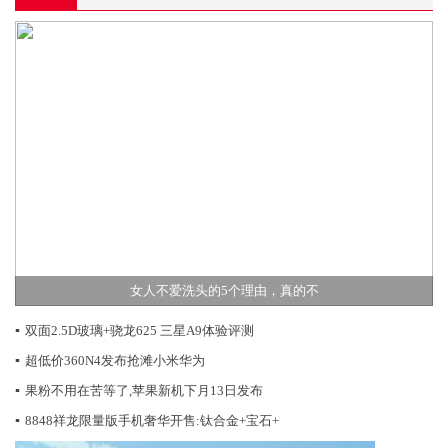
女人不爱洗头的5个理由，真的不
▪
双面2.5D玻璃+骁龙625 三星A9体验评测
▪
超低价360N4发布抢滩小米华为
▪
果粉不用在苦等了,苹果新机下月13日发布
▪
8848祥龙限量版手机奢华开售:钛合金+宝石+