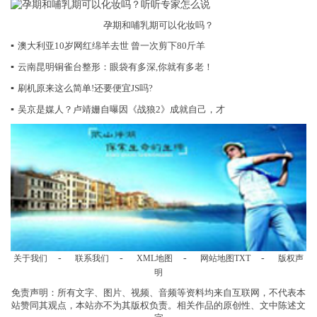
孕期和哺乳期可以化妆吗？
▪
澳大利亚10岁网红绵羊去世 曾一次剪下80斤羊
▪
云南昆明铜雀台整形：眼袋有多深,你就有多老！
▪
刷机原来这么简单!还要便宜JS吗?
▪
吴京是媒人？卢靖姗自曝因《战狼2》成就自己，才
-
-
-
-
关于我们
联系我们
XML地图
网站地图
TXT
版权声
明
免责声明：所有文字、图片、视频、音频等资料均来自互联网，不代表本
站赞同其观点，本站亦不为其版权负责。相关作品的原创性、文中陈述文