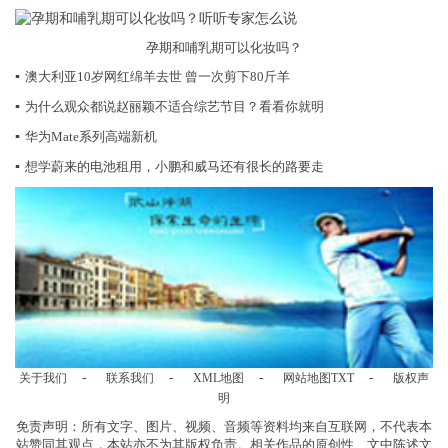
孕期和哺乳期可以化妆吗？
▪
澳大利亚10岁网红绵羊去世 曾一次剪下80斤羊
▪
为什么观众都说赵丽颖不适合综艺节目？看看你就明
▪
华为Mate系列高端新机
▪
想学蔚来的电池租用，小鹏和威马还有很长的路要走
-
-
-
-
关于我们
联系我们
XML地图
网站地图
TXT
版权声
明
免责声明：所有文字、图片、视频、音频等资料均来自互联网，不代表本
站赞同其观点，本站亦不为其版权负责。相关作品的原创性、文中陈述文