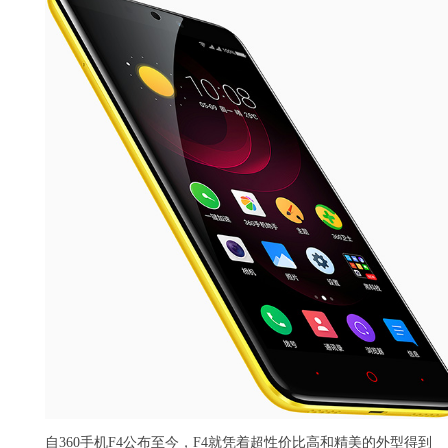
自360手机F4公布至今，F4就凭着超性价比高和精美的外型得到