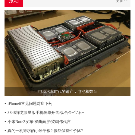
滚动
更多>>
电动汽车时代的遗产：电池和数百
▪
iPhone6常见问题对症下药
▪
8848祥龙限量版手机奢华开售:钛合金+宝石+
▪
小米Note2发布:双曲面屏/梁朝伟代言
▪
真的一机难求的小米平板2,依然保持性价比?