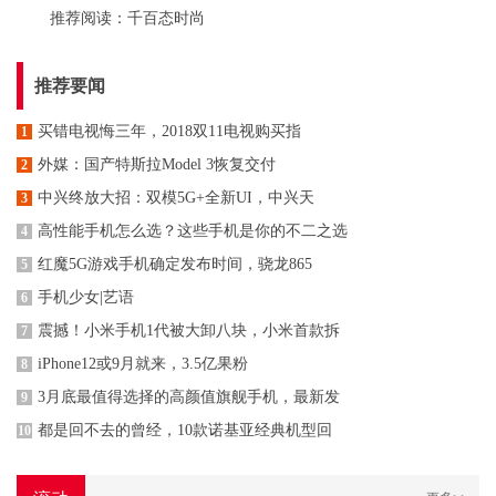
推荐阅读：
千百态时尚
推荐要闻
买错电视悔三年，2018双11电视购买指
1
外媒：国产特斯拉Model 3恢复交付
2
中兴终放大招：双模5G+全新UI，中兴天
3
高性能手机怎么选？这些手机是你的不二之选
4
红魔5G游戏手机确定发布时间，骁龙865
5
手机少女|艺语
6
震撼！小米手机1代被大卸八块，小米首款拆
7
iPhone12或9月就来，3.5亿果粉
8
3月底最值得选择的高颜值旗舰手机，最新发
9
都是回不去的曾经，10款诺基亚经典机型回
10