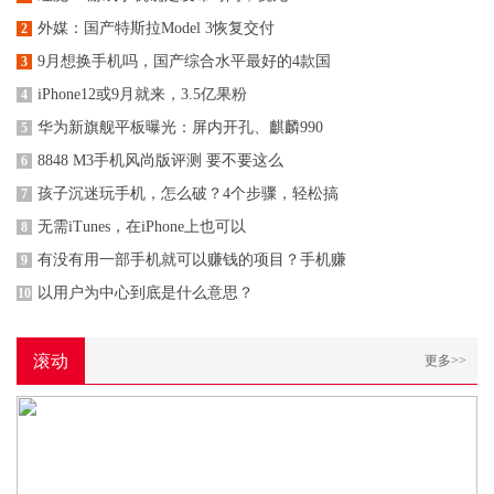
外媒：国产特斯拉Model 3恢复交付
2
9月想换手机吗，国产综合水平最好的4款国
3
iPhone12或9月就来，3.5亿果粉
4
华为新旗舰平板曝光：屏内开孔、麒麟990
5
8848 M3手机风尚版评测 要不要这么
6
孩子沉迷玩手机，怎么破？4个步骤，轻松搞
7
无需iTunes，在iPhone上也可以
8
有没有用一部手机就可以赚钱的项目？手机赚
9
以用户为中心到底是什么意思？
10
滚动
更多>>