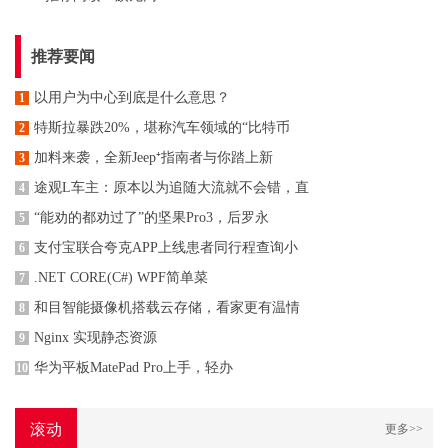
推荐要闻
以用户为中心到底是什么意思？
1
特斯拉暴跌20%，堪称汽车领域的“比特币
2
加料来袭，全新Jeep⁺指南者与你踏上新
3
途观L车主：原本以为追随大流就不会错，直
4
“能劝的都劝过了”的坚果Pro3，后罗永
5
支付宝联合夸克APP上线患者同行程查询小
6
.NET CORE(C#) WPF简单菜
7
和目智能摄像机搭载云存储，看家更有温情
8
Nginx 实现静态资源
9
华为平板MatePad Pro上手，轻办
10
滚动
更多>>