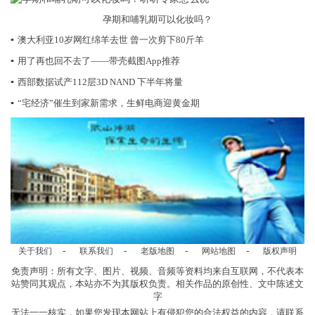
孕期和哺乳期可以化妆吗？
▪
澳大利亚10岁网红绵羊去世 曾一次剪下80斤羊
▪
用了再也回不去了——带壳截图App推荐
▪
西部数据试产112层3D NAND 下半年将量
▪
“宅经济”催生到家新需求，生鲜电商迎黄金期
-
-
-
-
关于我们
联系我们
老版地图
网站地图
版权声明
免责声明：所有文字、图片、视频、音频等资料均来自互联网，不代表本
站赞同其观点，本站亦不为其版权负责。相关作品的原创性、文中陈述文
字
无法一一核实，如果您发现本网站上有侵犯您的合法权益的内容，请联系