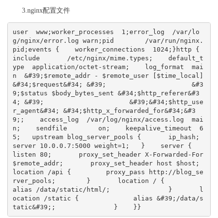
3.nginx配置文件
user  www;worker_processes  1;error_log  /var/lo
g/nginx/error.log warn;pid        /var/run/nginx.
pid;events {    worker_connections  1024;}http {    
include       /etc/nginx/mime.types;    default_t
ype  application/octet-stream;    log_format  mai
n  &#39;$remote_addr - $remote_user [$time_local] 
&#34;$request&#34; &#39;                      &#3
9;$status $body_bytes_sent &#34;$http_referer&#3
4; &#39;                      &#39;&#34;$http_use
r_agent&#34; &#34;$http_x_forwarded_for&#34;&#3
9;;    access_log  /var/log/nginx/access.log  mai
n;    sendfile        on;    keepalive_timeout  6
5;   upstream blog_server_pools {       ip_hash;       
server 10.0.0.7:5000 weight=1;   }    server {       
listen 80;       proxy_set_header X-Forwarded-For 
$remote_addr;       proxy_set_header host $host;       
location /api {         proxy_pass http://blog_se
rver_pools;        }       location / {               
alias /data/static/html/;               }       l
ocation /static {              alias &#39;/data/s
tatic&#39;;               }    }}