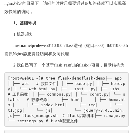
nginx指定的目录下，访问的时候只需要通过IP加路径就可以实现高
效快速的访问，
1、基础环境
1.机器规划
hostnameiprole
web0110.0.0.7flask进程（端口5000）lb0110.0.0.5
提供Nginx静态资源访问和反向代理
2.我自己写了一个基于flask_restful的flask小项目，目录结构为
[root@web01 ~]# tree flask-demoflask-demo├── app 
│ ├── api   # 接口文件│ │ ├── base.py│ │ ├── home.p
y│ │ └── web_html.py│ ├── __init__.py│ ├── libs     
# 工具函数│ │ ├── commons.py│ │ └── const.py│ └── s
tatic   # 静态资源│     ├── html│     │ ├── home.ht
ml│     │ └── index.html│     ├── img│     │ └── 
t1.jpg│     └── js│         └── jquery-3.4.1.min.
js├── flask_manage.sh  # flask启动脚本├── manage.py  
└── settings.py # flask配置文件